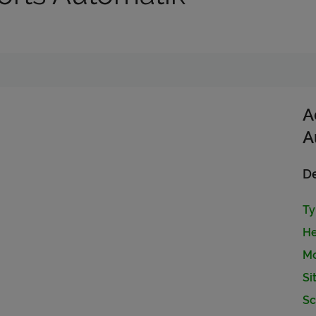
A
A
De
Ty
He
Mo
Si
Sc