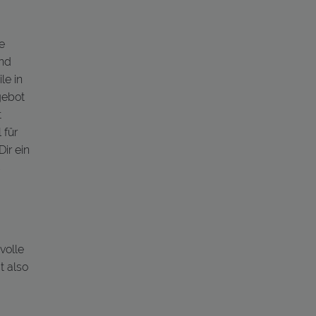
e
und
le in
gebot
t
 für
ir ein
s
volle
t also