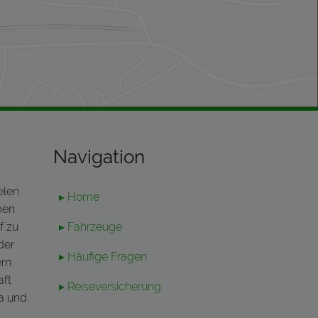
Navigation
elen
▸ Home
ben
f zu
▸ Fahrzeuge
der
▸ Häufige Fragen
ern
aft
▸ Reiseversicherung
na und