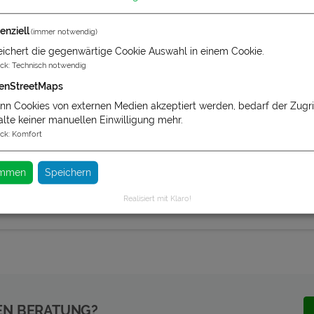
enziell
(immer notwendig)
ichert die gegenwärtige Cookie Auswahl in einem Cookie.
ck
:
Technisch notwendig
enStreetMaps
n Cookies von externen Medien akzeptiert werden, bedarf der Zugrif
alte keiner manuellen Einwilligung mehr.
ck
:
Komfort
timmen
Speichern
Realisiert mit Klaro!
EN BERATUNG?