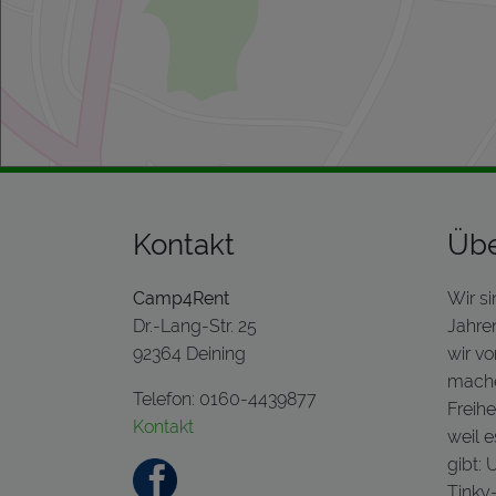
Kontakt
Übe
Camp4Rent
Wir s
Dr.-Lang-Str. 25
Jahre
92364 Deining
wir v
mache
Telefon: 0160-4439877
Freihe
Kontakt
weil 
gibt: 
Tinky