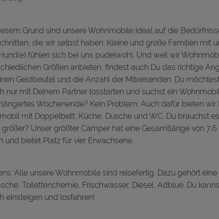
iesem Grund sind unsere Wohnmobile ideal auf die Bedürfniss
hnitten, die wir selbst haben: Kleine und große Familien mit 
Hund(e) fühlen sich bei uns pudelwohl. Und weil wir Wohnmobi
schiedlichen Größen anbieten, findest auch Du das richtige An
einen Geldbeutel und die Anzahl der Mitreisenden. Du möchtes
h nur mit Deinem Partner losstarten und suchst ein Wohnmobil
rlängertes Wochenende? Kein Problem: Auch dafür bieten wir D
obil mit Doppelbett, Küche, Dusche und WC. Du brauchst e
 größer? Unser größter Camper hat eine Gesamtlänge von 7,6
 und bietet Platz für vier Erwachsene.
ns: Alle unsere Wohnmobile sind reisefertig. Dazu gehört eine 
sche, Toilettenchemie, Frischwasser, Diesel, Adblue. Du kanns
h einsteigen und losfahren!