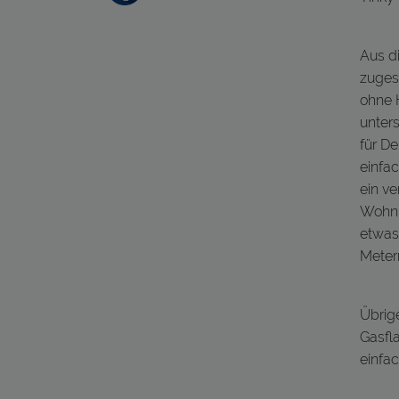
Aus d
zugesc
ohne 
unter
für D
einfac
ein ve
Wohnm
etwas
Metern
Übrige
Gasfla
einfac